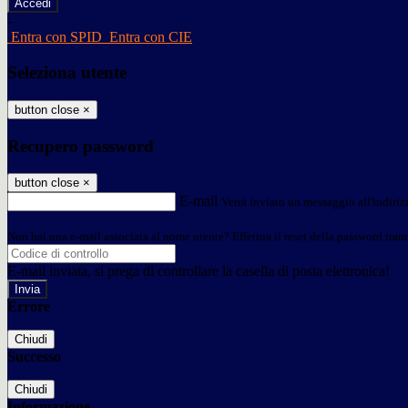
-
Entra con SPID
Entra con CIE
Seleziona utente
button close
×
Recupero password
button close
×
E-mail
Verrà inviato un messaggio all'indirizz
Non hai una e-mail associata al nome utente? Effettua il reset della password tram
E-mail inviata, si prega di controllare la casella di posta elettronica!
Errore
Chiudi
Successo
Chiudi
Informazione