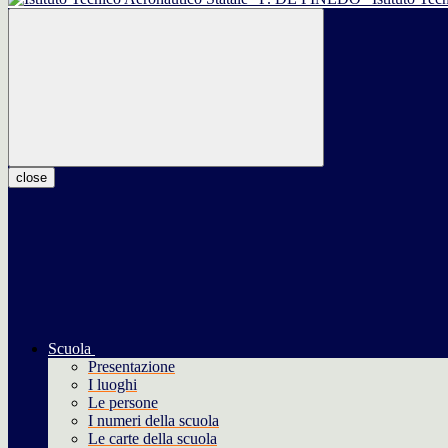
close
Scuola
Presentazione
I luoghi
Le persone
I numeri della scuola
Le carte della scuola