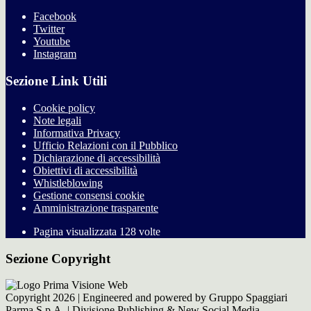
Facebook
Twitter
Youtube
Instagram
Sezione Link Utili
Cookie policy
Note legali
Informativa Privacy
Ufficio Relazioni con il Pubblico
Dichiarazione di accessibilità
Obiettivi di accessibilità
Whistleblowing
Gestione consensi cookie
Amministrazione trasparente
Pagina visualizzata
128
volte
Sezione Copyright
Copyright 2026 | Engineered and powered by Gruppo Spaggiari
Parma S.p.A. | Divisione Publishing & New Social Media