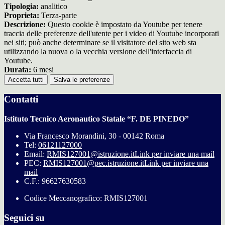
Tipologia:
analitico
Proprieta:
Terza-parte
Descrizione:
Questo cookie è impostato da Youtube per tenere
traccia delle preferenze dell'utente per i video di Youtube incorporati
nei siti; può anche determinare se il visitatore del sito web sta
utilizzando la nuova o la vecchia versione dell'interfaccia di
Youtube.
Durata:
6 mesi
Accetta tutti
Salva le preferenze
Contatti
Istituto Tecnico Aeronautico Statale “F. DE PINEDO”
Via Francesco Morandini, 30 - 00142 Roma
Tel:
06121127000
Email:
RMIS127001@istruzione.it
Link per inviare una mail
PEC:
RMIS127001@pec.istruzione.it
Link per inviare una
mail
C.F.: 96627630583
Codice Meccanografico: RMIS127001
Seguici su