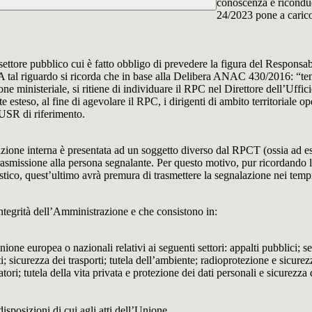
conoscenza e riconduc
24/2023 pone a carico 
 settore pubblico cui è fatto obbligo di prevedere la figura del Respon
 A tal riguardo si ricorda che in base alla Delibera ANAC 430/2016: “tenu
ne ministeriale, si ritiene di individuare il RPC nel Direttore dell’Uffici
 esteso, al fine di agevolare il RPC, i dirigenti di ambito territoriale o
’USR di riferimento.
azione interna è presentata ad un soggetto diverso dal RPCT (ossia ad ese
trasmissione alla persona segnalante. Per questo motivo, pur ricordand
lastico, quest’ultimo avrà premura di trasmettere la segnalazione nei tem
ntegrità dell’Amministrazione e che consistono in:
Unione europea o nazionali relativi ai seguenti settori: appalti pubblici; s
; sicurezza dei trasporti; tutela dell’ambiente; radioprotezione e sicurez
ri; tutela della vita privata e protezione dei dati personali e sicurezza de
isposizioni di cui agli atti dell’Unione.