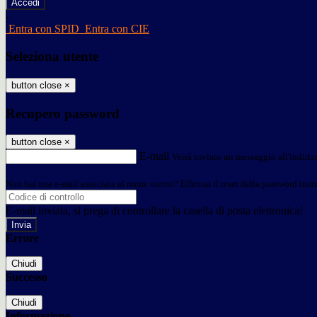
-
Entra con SPID
Entra con CIE
Seleziona utente
button close
×
Recupero password
button close
×
E-mail
Verrà inviato un messaggio all'indirizz
Non hai una e-mail associata al nome utente? Effettua il reset della password tram
E-mail inviata, si prega di controllare la casella di posta elettronica!
Errore
Chiudi
Successo
Chiudi
Informazione