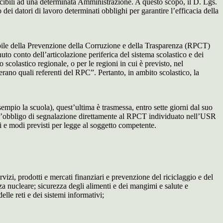
ibili ad una determinata Amministrazione. A questo scopo, il D. Lgs.
dei datori di lavoro determinati obblighi per garantire l’efficacia della
sabile della Prevenzione della Corruzione e della Trasparenza (RPCT)
to conto dell’articolazione periferica del sistema scolastico e dei
o scolastico regionale, o per le regioni in cui è previsto, nel
perano quali referenti del RPC”. Pertanto, in ambito scolastico, la
mpio la scuola), quest’ultima è trasmessa, entro sette giorni dal suo
o l’obbligo di segnalazione direttamente al RPCT individuato nell’USR
pi e modi previsti per legge al soggetto competente.
ervizi, prodotti e mercati finanziari e prevenzione del riciclaggio e del
za nucleare; sicurezza degli alimenti e dei mangimi e salute e
lle reti e dei sistemi informativi;