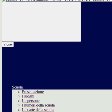
close
Scuola
Presentazione
I luoghi
Le persone
I numeri della scuola
Le carte della scuola