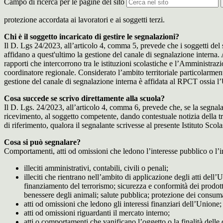
Campo di ricerca per le pagine del sito
protezione accordata ai lavoratori e ai soggetti terzi.
Chi è il soggetto incaricato di gestire le segnalazioni?
Il D. Lgs 24/2023, all’articolo 4, comma 5, prevede che i soggetti del
affidano a quest'ultimo la gestione del canale di segnalazione interna.
rapporti che intercorrono tra le istituzioni scolastiche e l’Amministrazio
coordinatore regionale. Considerato l’ambito territoriale particolarmente
gestione del canale di segnalazione interna è affidata al RPCT ossia l
Cosa succede se scrivo direttamente alla scuola?
Il D. Lgs. 24/2023, all’articolo 4, comma 6, prevede che, se la segnal
ricevimento, al soggetto competente, dando contestuale notizia della 
di riferimento, qualora il segnalante scrivesse al presente Istituto Sco
Cosa si può segnalare?
Comportamenti, atti od omissioni che ledono l’interesse pubblico o l’i
illeciti amministrativi, contabili, civili o penali;
illeciti che rientrano nell’ambito di applicazione degli atti dell’
finanziamento del terrorismo; sicurezza e conformità dei prodotti
benessere degli animali; salute pubblica; protezione dei consumato
atti od omissioni che ledono gli interessi finanziari dell’Unione;
atti od omissioni riguardanti il mercato interno;
atti o comportamenti che vanificano l’oggetto o la finalità delle d