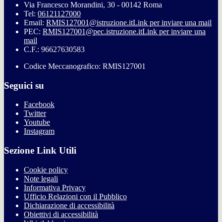
Via Francesco Morandini, 30 - 00142 Roma
Tel:
06121127000
Email:
RMIS127001@istruzione.it
Link per inviare una mail
PEC:
RMIS127001@pec.istruzione.it
Link per inviare una
mail
C.F.: 96627630583
Codice Meccanografico: RMIS127001
Seguici su
Facebook
Twitter
Youtube
Instagram
Sezione Link Utili
Cookie policy
Note legali
Informativa Privacy
Ufficio Relazioni con il Pubblico
Dichiarazione di accessibilità
Obiettivi di accessibilità