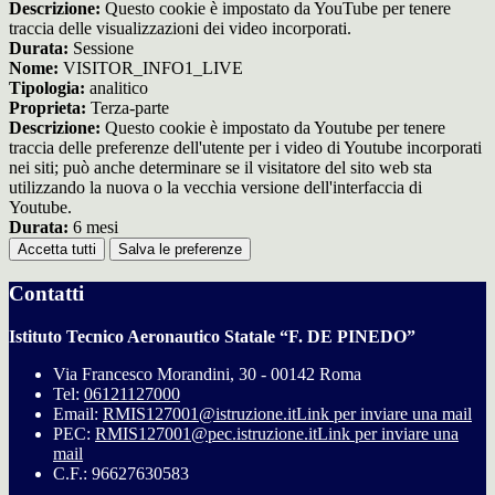
Descrizione:
Questo cookie è impostato da YouTube per tenere
traccia delle visualizzazioni dei video incorporati.
Durata:
Sessione
Nome:
VISITOR_INFO1_LIVE
Tipologia:
analitico
Proprieta:
Terza-parte
Descrizione:
Questo cookie è impostato da Youtube per tenere
traccia delle preferenze dell'utente per i video di Youtube incorporati
nei siti; può anche determinare se il visitatore del sito web sta
utilizzando la nuova o la vecchia versione dell'interfaccia di
Youtube.
Durata:
6 mesi
Accetta tutti
Salva le preferenze
Contatti
Istituto Tecnico Aeronautico Statale “F. DE PINEDO”
Via Francesco Morandini, 30 - 00142 Roma
Tel:
06121127000
Email:
RMIS127001@istruzione.it
Link per inviare una mail
PEC:
RMIS127001@pec.istruzione.it
Link per inviare una
mail
C.F.: 96627630583