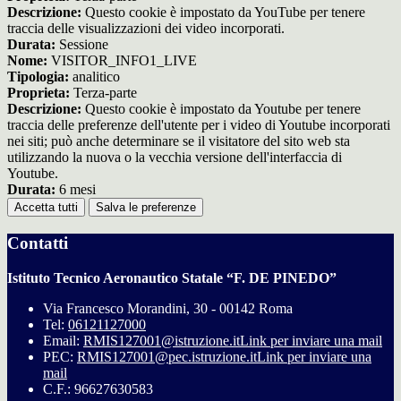
Descrizione:
Questo cookie è impostato da YouTube per tenere
traccia delle visualizzazioni dei video incorporati.
Durata:
Sessione
Nome:
VISITOR_INFO1_LIVE
Tipologia:
analitico
Proprieta:
Terza-parte
Descrizione:
Questo cookie è impostato da Youtube per tenere
traccia delle preferenze dell'utente per i video di Youtube incorporati
nei siti; può anche determinare se il visitatore del sito web sta
utilizzando la nuova o la vecchia versione dell'interfaccia di
Youtube.
Durata:
6 mesi
Accetta tutti
Salva le preferenze
Contatti
Istituto Tecnico Aeronautico Statale “F. DE PINEDO”
Via Francesco Morandini, 30 - 00142 Roma
Tel:
06121127000
Email:
RMIS127001@istruzione.it
Link per inviare una mail
PEC:
RMIS127001@pec.istruzione.it
Link per inviare una
mail
C.F.: 96627630583