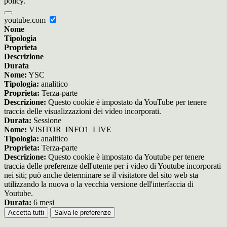
policy.
youtube.com
Nome
Tipologia
Proprieta
Descrizione
Durata
Nome:
YSC
Tipologia:
analitico
Proprieta:
Terza-parte
Descrizione:
Questo cookie è impostato da YouTube per tenere
traccia delle visualizzazioni dei video incorporati.
Durata:
Sessione
Nome:
VISITOR_INFO1_LIVE
Tipologia:
analitico
Proprieta:
Terza-parte
Descrizione:
Questo cookie è impostato da Youtube per tenere
traccia delle preferenze dell'utente per i video di Youtube incorporati
nei siti; può anche determinare se il visitatore del sito web sta
utilizzando la nuova o la vecchia versione dell'interfaccia di
Youtube.
Durata:
6 mesi
Accetta tutti
Salva le preferenze