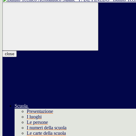
close
Scuola
Presentazione
I luoghi
Le persone
I numeri della scuola
Le carte della scuola