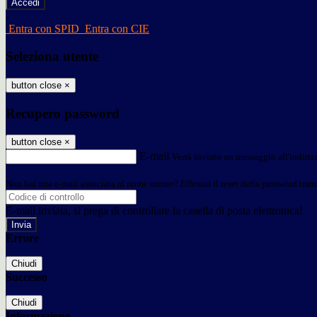
-
Entra con SPID
Entra con CIE
Seleziona utente
button close
×
Recupero password
button close
×
E-mail
Verrà inviato un messaggio all'indirizz
Non hai una e-mail associata al nome utente? Effettua il reset della password tram
E-mail inviata, si prega di controllare la casella di posta elettronica!
Errore
Chiudi
Successo
Chiudi
Informazione