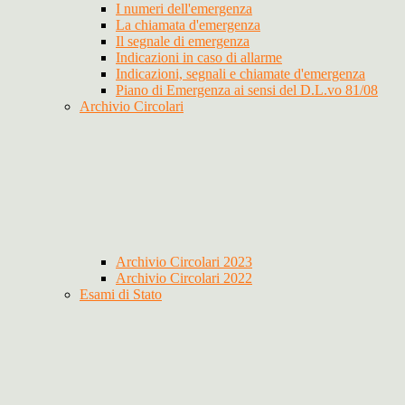
I numeri dell'emergenza
La chiamata d'emergenza
Il segnale di emergenza
Indicazioni in caso di allarme
Indicazioni, segnali e chiamate d'emergenza
Piano di Emergenza ai sensi del D.L.vo 81/08
Archivio Circolari
Archivio Circolari 2023
Archivio Circolari 2022
Esami di Stato