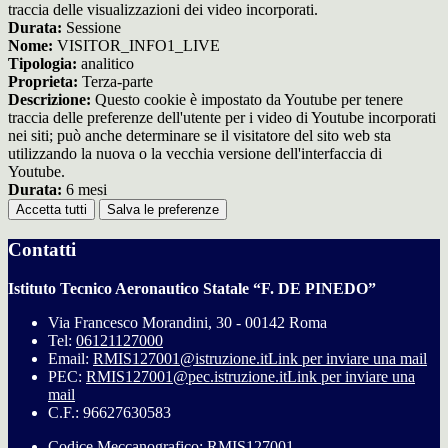
traccia delle visualizzazioni dei video incorporati.
Durata:
Sessione
Nome:
VISITOR_INFO1_LIVE
Tipologia:
analitico
Proprieta:
Terza-parte
Descrizione:
Questo cookie è impostato da Youtube per tenere
traccia delle preferenze dell'utente per i video di Youtube incorporati
nei siti; può anche determinare se il visitatore del sito web sta
utilizzando la nuova o la vecchia versione dell'interfaccia di
Youtube.
Durata:
6 mesi
Accetta tutti
Salva le preferenze
Contatti
Istituto Tecnico Aeronautico Statale “F. DE PINEDO”
Via Francesco Morandini, 30 - 00142 Roma
Tel:
06121127000
Email:
RMIS127001@istruzione.it
Link per inviare una mail
PEC:
RMIS127001@pec.istruzione.it
Link per inviare una
mail
C.F.: 96627630583
Codice Meccanografico: RMIS127001