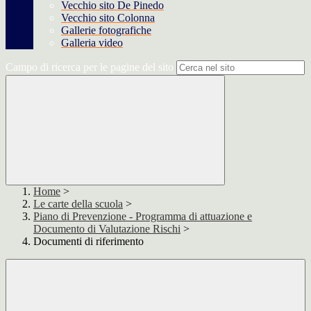
Vecchio sito De Pinedo
Vecchio sito Colonna
Gallerie fotografiche
Galleria video
Campo di ricerca per le pagine del sito
Home
>
Le carte della scuola
>
Piano di Prevenzione - Programma di attuazione e
Documento di Valutazione Rischi
>
Documenti di riferimento