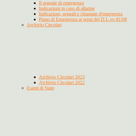
Il segnale di emergenza
Indicazioni in caso di allarme
Indicazioni, segnali e chiamate d'emergenza
Piano di Emergenza ai sensi del D.L.vo 81/08
Archivio Circolari
Archivio Circolari 2023
Archivio Circolari 2022
Esami di Stato