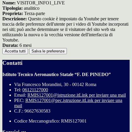
Nome:
VISITOR_INFO1_LIVE
Tipologia:
analitico
Proprieta:
Terza-parte
Descrizione:
Questo cookie è impostato da Youtube per tenere
traccia delle preferenze dell'utente per i video di Youtube incorporati
nei siti; può anche determinare se il visitatore del sito web sta
utilizzando la nuova o la vecchia versione dell'interfaccia di
Youtube.
Durata:
6 mesi
Accetta tutti
Salva le preferenze
Contatti
Istituto Tecnico Aeronautico Statale “F. DE PINEDO”
Via Francesco Morandini, 30 - 00142 Roma
Tel:
06121127000
Email:
RMIS127001@istruzione.it
Link per inviare una mail
PEC:
RMIS127001@pec.istruzione.it
Link per inviare una
mail
C.F.: 96627630583
Codice Meccanografico: RMIS127001