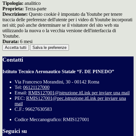
Tipologia:
analitico
Proprieta:
Terza-parte
Descrizione:
Questo cookie è impostato da Youtube per tenere
traccia delle preferenze dell'utente per i video di Youtube incorporati
nei siti; può anche determinare se il visitatore del sito web sta
utilizzando la nuova o la vecchia versione dell'interfaccia di
Youtube.
Durata:
6 mesi
Accetta tutti
Salva le preferenze
Contatti
Istituto Tecnico Aeronautico Statale “F. DE PINEDO”
Via Francesco Morandini, 30 - 00142 Roma
Tel:
06121127000
Email:
RMIS127001@istruzione.it
Link per inviare una mail
PEC:
RMIS127001@pec.istruzione.it
Link per inviare una
mail
C.F.: 96627630583
Codice Meccanografico: RMIS127001
Seguici su