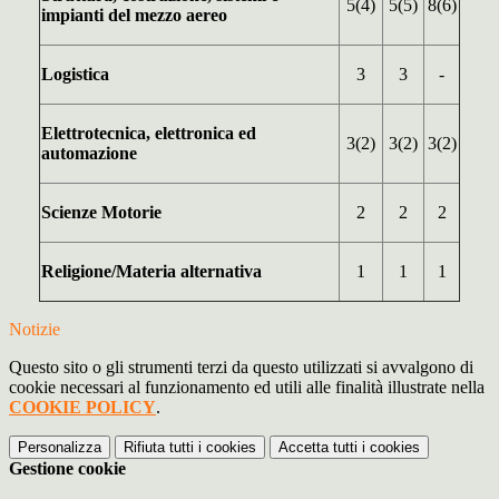
5(4)
5(5)
8(6)
impianti del mezzo aereo
Logistica
3
3
-
Elettrotecnica, elettronica ed
3(2)
3(2)
3(2)
automazione
Scienze Motorie
2
2
2
Religione/Materia alternativa
1
1
1
Notizie
Questo sito o gli strumenti terzi da questo utilizzati si avvalgono di
cookie necessari al funzionamento ed utili alle finalità illustrate nella
COOKIE POLICY
.
Personalizza
Rifiuta tutti
i cookies
Accetta tutti
i cookies
Gestione cookie