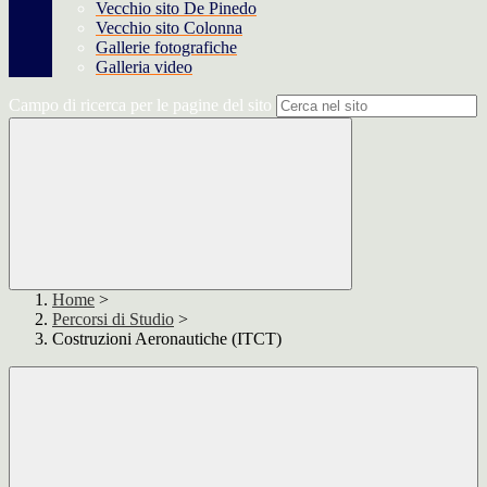
Vecchio sito De Pinedo
Vecchio sito Colonna
Gallerie fotografiche
Galleria video
Campo di ricerca per le pagine del sito
Home
>
Percorsi di Studio
>
Costruzioni Aeronautiche (ITCT)