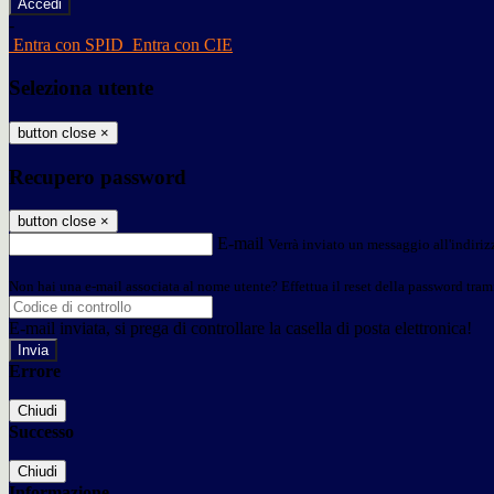
-
Entra con SPID
Entra con CIE
Seleziona utente
button close
×
Recupero password
button close
×
E-mail
Verrà inviato un messaggio all'indirizz
Non hai una e-mail associata al nome utente? Effettua il reset della password tram
E-mail inviata, si prega di controllare la casella di posta elettronica!
Errore
Chiudi
Successo
Chiudi
Informazione