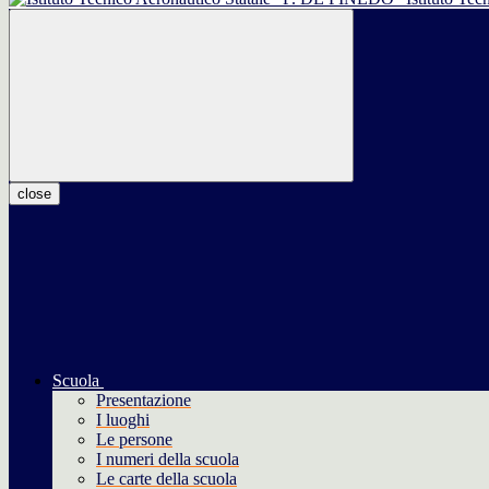
close
Scuola
Presentazione
I luoghi
Le persone
I numeri della scuola
Le carte della scuola