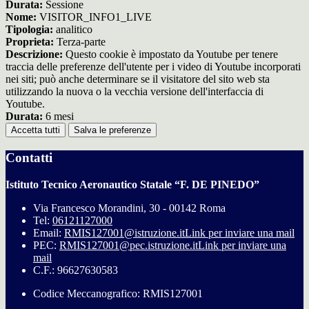
Durata:
Sessione
Nome:
VISITOR_INFO1_LIVE
Tipologia:
analitico
Proprieta:
Terza-parte
Descrizione:
Questo cookie è impostato da Youtube per tenere
traccia delle preferenze dell'utente per i video di Youtube incorporati
nei siti; può anche determinare se il visitatore del sito web sta
utilizzando la nuova o la vecchia versione dell'interfaccia di
Youtube.
Durata:
6 mesi
Accetta tutti
Salva le preferenze
Contatti
Istituto Tecnico Aeronautico Statale “F. DE PINEDO”
Via Francesco Morandini, 30 - 00142 Roma
Tel:
06121127000
Email:
RMIS127001@istruzione.it
Link per inviare una mail
PEC:
RMIS127001@pec.istruzione.it
Link per inviare una
mail
C.F.: 96627630583
Codice Meccanografico: RMIS127001