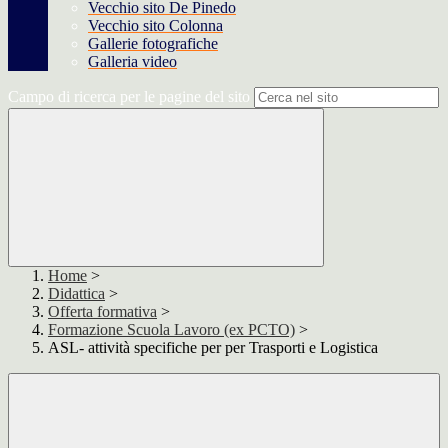
Vecchio sito De Pinedo
Vecchio sito Colonna
Gallerie fotografiche
Galleria video
Campo di ricerca per le pagine del sito
Home
>
Didattica
>
Offerta formativa
>
Formazione Scuola Lavoro (ex PCTO)
>
ASL- attività specifiche per per Trasporti e Logistica