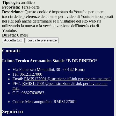
Tipologia:
analitico
Proprieta:
Terza-parte
Descrizione:
Questo cookie è impostato da Youtube per tenere
traccia delle preferenze dell'utente per i video di Youtube incorporati
nei siti; può anche determinare se il visitatore del sito web sta
utilizzando la nuova o la vecchia versione dell'interfaccia di
Youtube.
Durata:
6 mesi
Accetta tutti
Salva le preferenze
Contatti
Istituto Tecnico Aeronautico Statale “F. DE PINEDO”
Via Francesco Morandini, 30 - 00142 Roma
Tel:
06121127000
Email:
RMIS127001@istruzione.it
Link per inviare una mail
PEC:
RMIS127001@pec.istruzione.it
Link per inviare una
mail
C.F.: 96627630583
Codice Meccanografico: RMIS127001
Seguici su