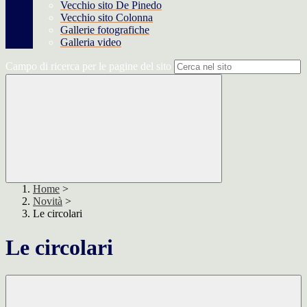
Vecchio sito De Pinedo
Vecchio sito Colonna
Gallerie fotografiche
Galleria video
Campo di ricerca per le pagine del sito
Home
>
Novità
>
Le circolari
Le circolari