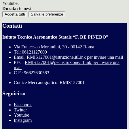
Youtube.
Durata:
6 mesi
Accetta tutti
Salva le preferenze
Contatti
Istituto Tecnico Aeronautico Statale “F. DE PINEDO”
Via Francesco Morandini, 30 - 00142 Roma
Tel:
06121127000
Email:
RMIS127001@istruzione.it
Link per inviare una mail
PEC:
RMIS127001@pec.istruzione.it
Link per inviare una
mail
C.F.: 96627630583
Codice Meccanografico: RMIS127001
Seguici su
Facebook
Twitter
Youtube
Instagram