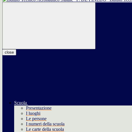
close
Scuola
Presentazione
I luoghi
Le persone
I numeri della scuola
Le carte della scuola