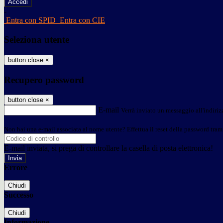
-
Entra con SPID
Entra con CIE
Seleziona utente
button close
×
Recupero password
button close
×
E-mail
Verrà inviato un messaggio all'indirizz
Non hai una e-mail associata al nome utente? Effettua il reset della password tram
E-mail inviata, si prega di controllare la casella di posta elettronica!
Errore
Chiudi
Successo
Chiudi
Informazione