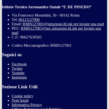
Istituto Tecnico Aeronautico Statale “F. DE PINEDO”
Via Francesco Morandini, 30 - 00142 Roma
Tel:
06121127000
Email:
RMIS127001@istruzione.it
Link per inviare una mail
PEC:
RMIS127001@pec.istruzione.it
Link per inviare una
mail
C.F.: 96627630583
Codice Meccanografico: RMIS127001
Seguici su
Facebook
Twitter
Youtube
Instagram
Sezione Link Utili
Cookie policy
Note legali
Informativa Privacy