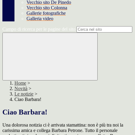
Vecchio sito De Pinedo
Vecchio sito Colonna
Gallerie fotografiche
Galleria video
Campo di ricerca per le pagine del sito
Home
>
Novità
>
Le notizie
>
Ciao Barbara!
Ciao Barbara!
Una dolorosa notizia ci è arrivata stamattina: non è più tra noi la
carissima amica e collega Barbara Petrone. Tutto il personale