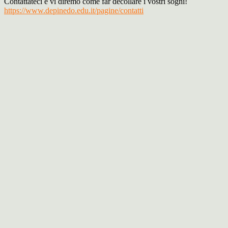
Contattateci e vi diremo come far decollare i vostri sogni!
https://www.depinedo.edu.it/pagine/contatti