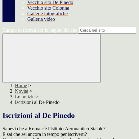
Vecchio sito De Pinedo
Vecchio sito Colonna
Gallerie fotografiche
Galleria video
Campo di ricerca per le pagine del sito
Home
>
Novità
>
Le notizie
>
Iscrizioni al De Pinedo
Iscrizioni al De Pinedo
Sapevi che a
Roma
c'è l'
Istituto
Aeronautico
Statale
?
E sai che sei ancora in tempo per iscriverti?