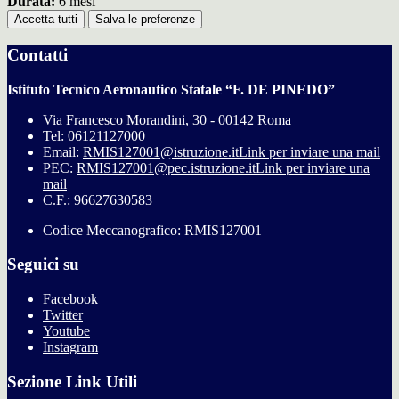
Durata:
6 mesi
Accetta tutti
Salva le preferenze
Contatti
Istituto Tecnico Aeronautico Statale “F. DE PINEDO”
Via Francesco Morandini, 30 - 00142 Roma
Tel:
06121127000
Email:
RMIS127001@istruzione.it
Link per inviare una mail
PEC:
RMIS127001@pec.istruzione.it
Link per inviare una
mail
C.F.: 96627630583
Codice Meccanografico: RMIS127001
Seguici su
Facebook
Twitter
Youtube
Instagram
Sezione Link Utili