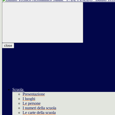
close
Scuola
Presentazione
I luoghi
Le persone
I numeri della scuola
Le carte della scuola