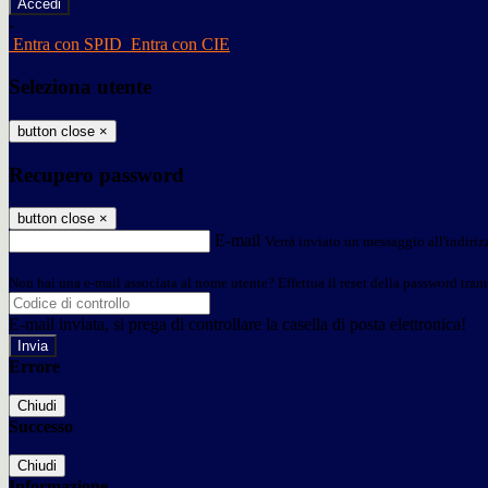
-
Entra con SPID
Entra con CIE
Seleziona utente
button close
×
Recupero password
button close
×
E-mail
Verrà inviato un messaggio all'indirizz
Non hai una e-mail associata al nome utente? Effettua il reset della password tram
E-mail inviata, si prega di controllare la casella di posta elettronica!
Errore
Chiudi
Successo
Chiudi
Informazione