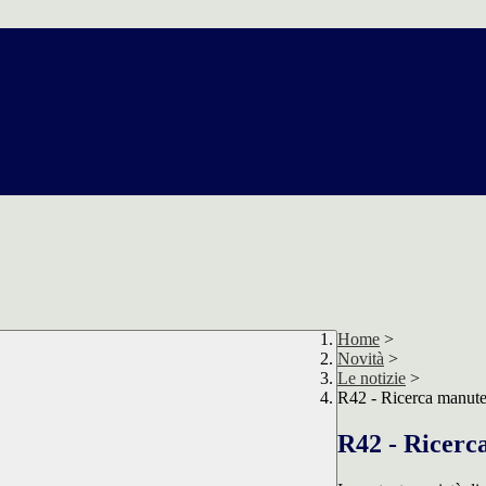
Home
>
Novità
>
Le notizie
>
R42 - Ricerca manuten
R42 - Ricerc