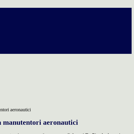
tori aeronautici
a manutentori aeronautici