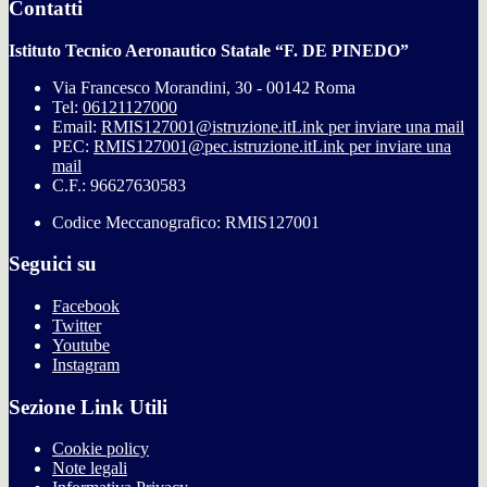
Contatti
Istituto Tecnico Aeronautico Statale “F. DE PINEDO”
Via Francesco Morandini, 30 - 00142 Roma
Tel:
06121127000
Email:
RMIS127001@istruzione.it
Link per inviare una mail
PEC:
RMIS127001@pec.istruzione.it
Link per inviare una
mail
C.F.: 96627630583
Codice Meccanografico: RMIS127001
Seguici su
Facebook
Twitter
Youtube
Instagram
Sezione Link Utili
Cookie policy
Note legali