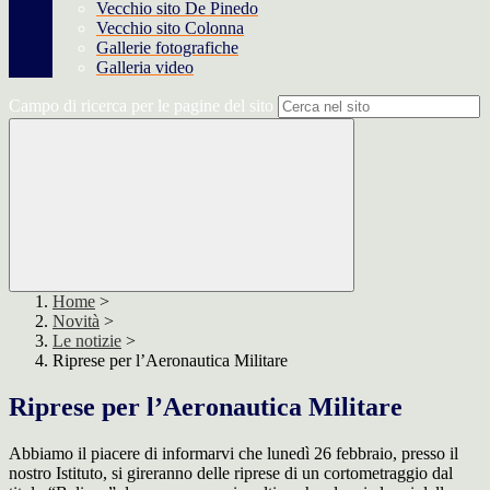
Vecchio sito De Pinedo
Vecchio sito Colonna
Gallerie fotografiche
Galleria video
Campo di ricerca per le pagine del sito
Home
>
Novità
>
Le notizie
>
Riprese per l’Aeronautica Militare
Riprese per l’Aeronautica Militare
Abbiamo il piacere di informarvi che lunedì 26 febbraio, presso il
nostro Istituto, si gireranno delle riprese di un cortometraggio dal