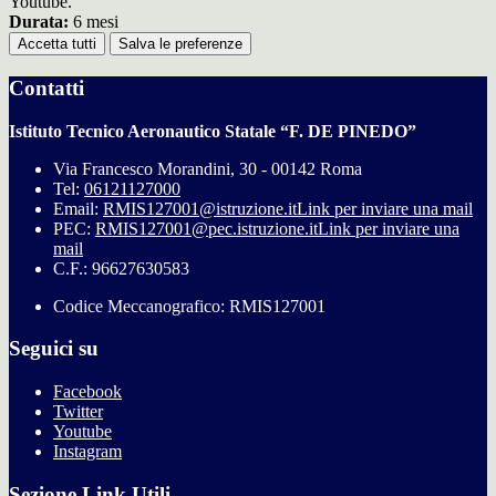
Youtube.
Durata:
6 mesi
Accetta tutti
Salva le preferenze
Contatti
Istituto Tecnico Aeronautico Statale “F. DE PINEDO”
Via Francesco Morandini, 30 - 00142 Roma
Tel:
06121127000
Email:
RMIS127001@istruzione.it
Link per inviare una mail
PEC:
RMIS127001@pec.istruzione.it
Link per inviare una
mail
C.F.: 96627630583
Codice Meccanografico: RMIS127001
Seguici su
Facebook
Twitter
Youtube
Instagram
Sezione Link Utili