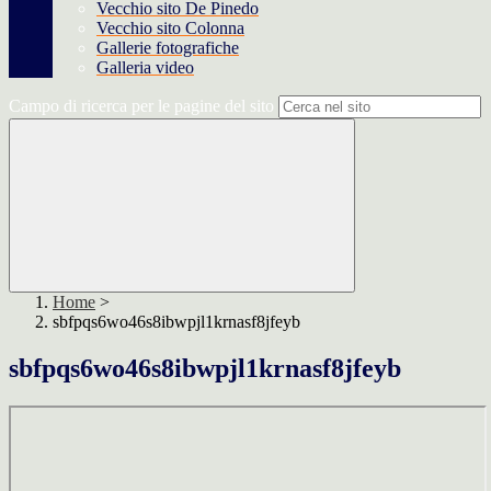
Vecchio sito De Pinedo
Vecchio sito Colonna
Gallerie fotografiche
Galleria video
Campo di ricerca per le pagine del sito
Home
>
sbfpqs6wo46s8ibwpjl1krnasf8jfeyb
sbfpqs6wo46s8ibwpjl1krnasf8jfeyb