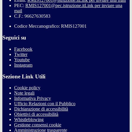
Email:
RMIS127001@istruzione.it
Link per inviare una mail
PEC:
RMIS127001@pec.istruzione.it
Link per inviare una
mail
C.F.: 96627630583
Codice Meccanografico: RMIS127001
Seguici su
Facebook
Twitter
Youtube
Instagram
Sezione Link Utili
Cookie policy
Note legali
Informativa Privacy
Ufficio Relazioni con il Pubblico
Dichiarazione di accessibilità
Obiettivi di accessibilità
Whistleblowing
Gestione consensi cookie
Amministrazione trasparente