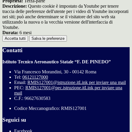
Proprieta:
Terza-parte
Descrizione:
Questo cookie è impostato da Youtube per tenere
traccia delle preferenze dell'utente per i video di Youtube incorporati
nei siti; può anche determinare se il visitatore del sito web sta
utilizzando la nuova o la vecchia versione dell'interfaccia di
Youtube.
Durata:
6 mesi
Accetta tutti
Salva le preferenze
Contatti
Istituto Tecnico Aeronautico Statale “F. DE PINEDO”
Via Francesco Morandini, 30 - 00142 Roma
Tel:
06121127000
Email:
RMIS127001@istruzione.it
Link per inviare una mail
PEC:
RMIS127001@pec.istruzione.it
Link per inviare una
mail
C.F.: 96627630583
Codice Meccanografico: RMIS127001
Seguici su
Facebook