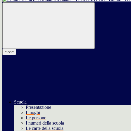
close
Scuola
Presentazione
I luoghi
Le persone
I numeri della scuola
Le carte della scuola