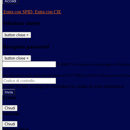
-
Entra con SPID
Entra con CIE
Seleziona utente
button close
×
Recupero password
button close
×
E-mail
Verrà inviato un messaggio all'indirizz
Non hai una e-mail associata al nome utente? Effettua il reset della password tram
E-mail inviata, si prega di controllare la casella di posta elettronica!
Errore
Chiudi
Successo
Chiudi
Informazione