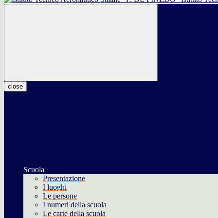
close
Scuola
Presentazione
I luoghi
Le persone
I numeri della scuola
Le carte della scuola