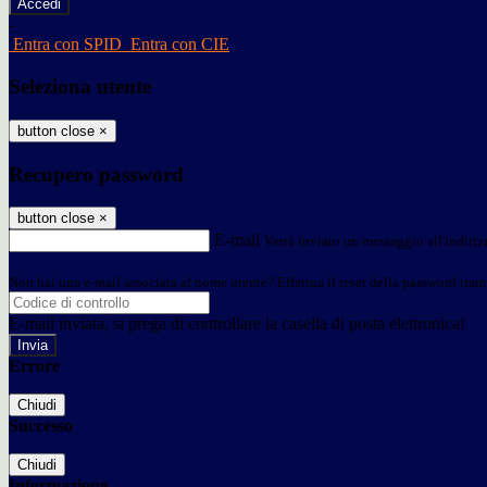
-
Entra con SPID
Entra con CIE
Seleziona utente
button close
×
Recupero password
button close
×
E-mail
Verrà inviato un messaggio all'indirizz
Non hai una e-mail associata al nome utente? Effettua il reset della password tram
E-mail inviata, si prega di controllare la casella di posta elettronica!
Errore
Chiudi
Successo
Chiudi
Informazione