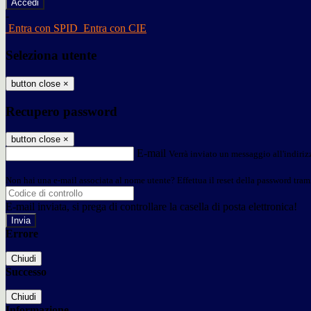
-
Entra con SPID
Entra con CIE
Seleziona utente
button close
×
Recupero password
button close
×
E-mail
Verrà inviato un messaggio all'indirizz
Non hai una e-mail associata al nome utente? Effettua il reset della password tram
E-mail inviata, si prega di controllare la casella di posta elettronica!
Errore
Chiudi
Successo
Chiudi
Informazione