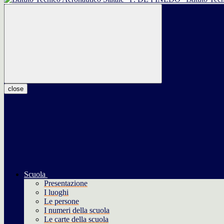
close
Scuola
Presentazione
I luoghi
Le persone
I numeri della scuola
Le carte della scuola