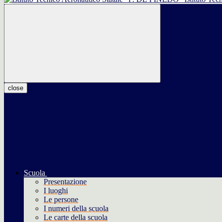
close
Scuola
Presentazione
I luoghi
Le persone
I numeri della scuola
Le carte della scuola