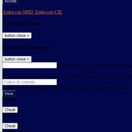
-
Entra con SPID
Entra con CIE
Seleziona utente
button close
×
Recupero password
button close
×
E-mail
Verrà inviato un messaggio all'indirizz
Non hai una e-mail associata al nome utente? Effettua il reset della password tram
E-mail inviata, si prega di controllare la casella di posta elettronica!
Errore
Chiudi
Successo
Chiudi
Informazione