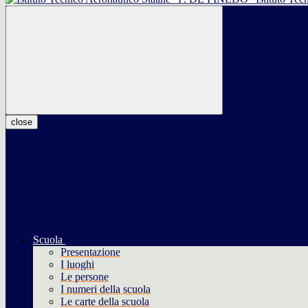
close
Scuola
Presentazione
I luoghi
Le persone
I numeri della scuola
Le carte della scuola