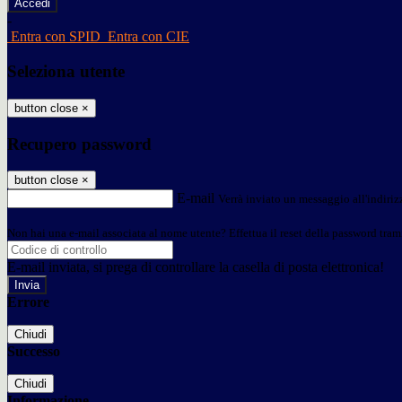
-
Entra con SPID
Entra con CIE
Seleziona utente
button close
×
Recupero password
button close
×
E-mail
Verrà inviato un messaggio all'indirizz
Non hai una e-mail associata al nome utente? Effettua il reset della password tram
E-mail inviata, si prega di controllare la casella di posta elettronica!
Errore
Chiudi
Successo
Chiudi
Informazione