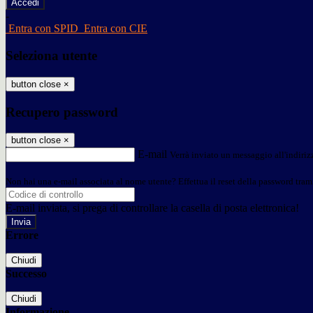
-
Entra con SPID
Entra con CIE
Seleziona utente
button close
×
Recupero password
button close
×
E-mail
Verrà inviato un messaggio all'indirizz
Non hai una e-mail associata al nome utente? Effettua il reset della password tram
E-mail inviata, si prega di controllare la casella di posta elettronica!
Errore
Chiudi
Successo
Chiudi
Informazione