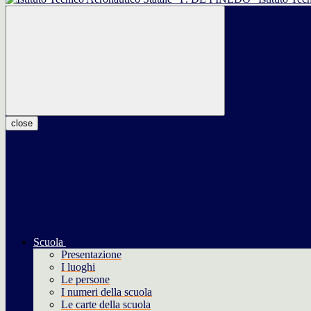
close
Scuola
Presentazione
I luoghi
Le persone
I numeri della scuola
Le carte della scuola