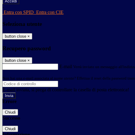
-
Entra con SPID
Entra con CIE
Seleziona utente
button close
×
Recupero password
button close
×
E-mail
Verrà inviato un messaggio all'indirizz
Non hai una e-mail associata al nome utente? Effettua il reset della password tram
E-mail inviata, si prega di controllare la casella di posta elettronica!
Errore
Chiudi
Successo
Chiudi
Informazione