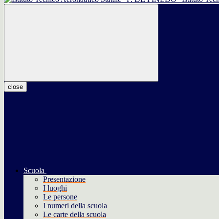
close
Scuola
Presentazione
I luoghi
Le persone
I numeri della scuola
Le carte della scuola