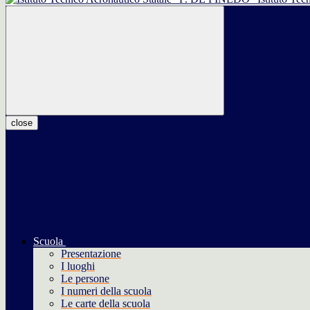
close
Scuola
Presentazione
I luoghi
Le persone
I numeri della scuola
Le carte della scuola