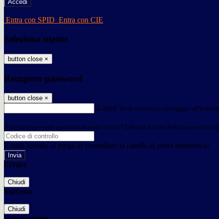
-
Entra con SPID
Entra con CIE
Seleziona utente
button close
×
Recupero password
button close
×
E-mail
Verrà inviato un messaggio all'indirizz
Non hai una e-mail associata al nome utente? Effettua il reset della password tram
E-mail inviata, si prega di controllare la casella di posta elettronica!
Errore
Chiudi
Successo
Chiudi
Informazione