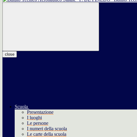
close
Scuola
Presentazione
I luoghi
Le persone
I numeri della scuola
Le carte della scuola