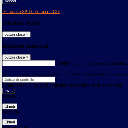
-
Entra con SPID
Entra con CIE
Seleziona utente
button close
×
Recupero password
button close
×
E-mail
Verrà inviato un messaggio all'indirizz
Non hai una e-mail associata al nome utente? Effettua il reset della password tram
E-mail inviata, si prega di controllare la casella di posta elettronica!
Errore
Chiudi
Successo
Chiudi
Informazione