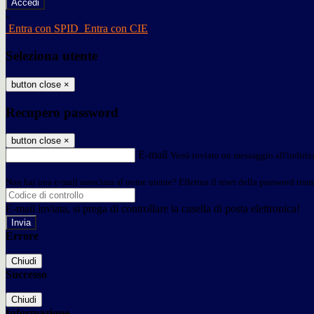
-
Entra con SPID
Entra con CIE
Seleziona utente
button close
×
Recupero password
button close
×
E-mail
Verrà inviato un messaggio all'indirizz
Non hai una e-mail associata al nome utente? Effettua il reset della password tram
E-mail inviata, si prega di controllare la casella di posta elettronica!
Errore
Chiudi
Successo
Chiudi
Informazione