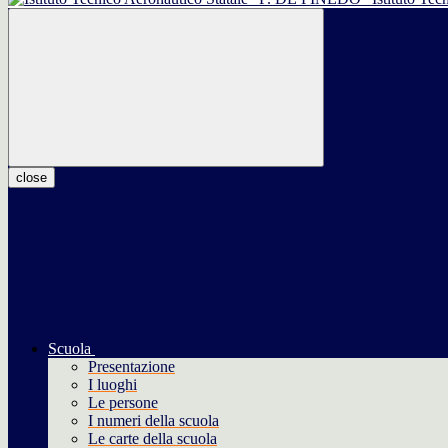
close
Scuola
Presentazione
I luoghi
Le persone
I numeri della scuola
Le carte della scuola