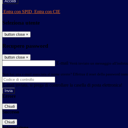
-
Entra con SPID
Entra con CIE
Seleziona utente
button close
×
Recupero password
button close
×
E-mail
Verrà inviato un messaggio all'indirizz
Non hai una e-mail associata al nome utente? Effettua il reset della password tram
E-mail inviata, si prega di controllare la casella di posta elettronica!
Errore
Chiudi
Successo
Chiudi
Informazione