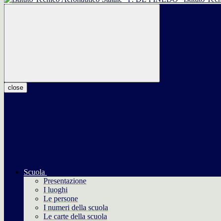
close
Scuola
Presentazione
I luoghi
Le persone
I numeri della scuola
Le carte della scuola