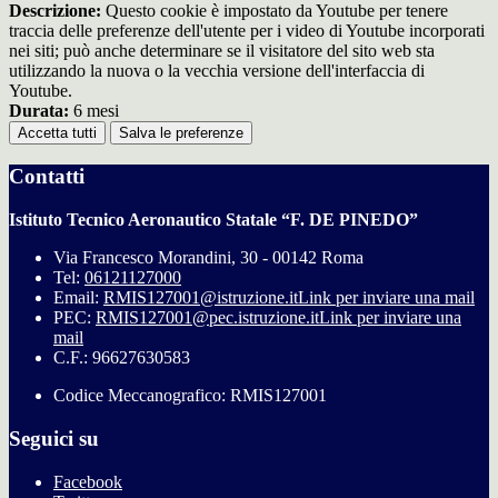
Descrizione:
Questo cookie è impostato da Youtube per tenere
traccia delle preferenze dell'utente per i video di Youtube incorporati
nei siti; può anche determinare se il visitatore del sito web sta
utilizzando la nuova o la vecchia versione dell'interfaccia di
Youtube.
Durata:
6 mesi
Accetta tutti
Salva le preferenze
Contatti
Istituto Tecnico Aeronautico Statale “F. DE PINEDO”
Via Francesco Morandini, 30 - 00142 Roma
Tel:
06121127000
Email:
RMIS127001@istruzione.it
Link per inviare una mail
PEC:
RMIS127001@pec.istruzione.it
Link per inviare una
mail
C.F.: 96627630583
Codice Meccanografico: RMIS127001
Seguici su
Facebook