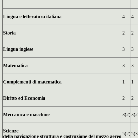
Lingua e letteratura italiana
4
4
Storia
2
2
Lingua inglese
3
3
Matematica
3
3
Complementi di matematica
1
1
Diritto ed Economia
2
2
Meccanica e macchine
3(2)
3(2
Scienze
5(2)
5(3
della navigazione struttura e costruzione del mezzo aereo