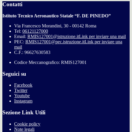
Contatti
Istituto Tecnico Aeronautico Statale “F. DE PINEDO”
Via Francesco Morandini, 30 - 00142 Roma
Tel:
06121127000
Email:
RMIS127001@istruzione.it
Link per inviare una mail
PEC:
RMIS127001@pec.istruzione.it
Link per inviare una
mail
C.F.: 96627630583
Codice Meccanografico: RMIS127001
Seguici su
Facebook
Twitter
Youtube
Instagram
Sezione Link Utili
Cookie policy
Note legali