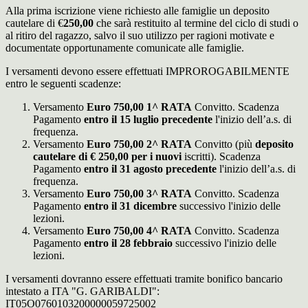
Alla prima iscrizione viene richiesto alle famiglie un deposito
cautelare di €
250,00
che sarà restituito al termine del ciclo di studi o
al ritiro del ragazzo, salvo il suo utilizzo per ragioni motivate e
documentate opportunamente comunicate alle famiglie.
I versamenti devono essere effettuati IMPROROGABILMENTE
entro le seguenti scadenze:
Versamento
Euro 750,00 1^ RATA
Convitto. Scadenza
Pagamento
entro il 15 luglio precedente
l'inizio dell’a.s. di
frequenza.
Versamento
Euro 750,00 2^ RATA
Convitto (più
deposito
cautelare di € 250,00 per i nuovi
iscritti). Scadenza
Pagamento
entro il 31 agosto precedente
l'inizio dell’a.s. di
frequenza.
Versamento
Euro 750,00 3^ RATA
Convitto. Scadenza
Pagamento
entro il 31 dicembre
successivo l'inizio delle
lezioni.
Versamento
Euro 750,00 4^ RATA
Convitto. Scadenza
Pagamento
entro il 28 febbraio
successivo l'inizio delle
lezioni.
I versamenti dovranno essere effettuati tramite bonifico bancario
intestato a ITA "G. GARIBALDI":
IT05O0760103200000059725002