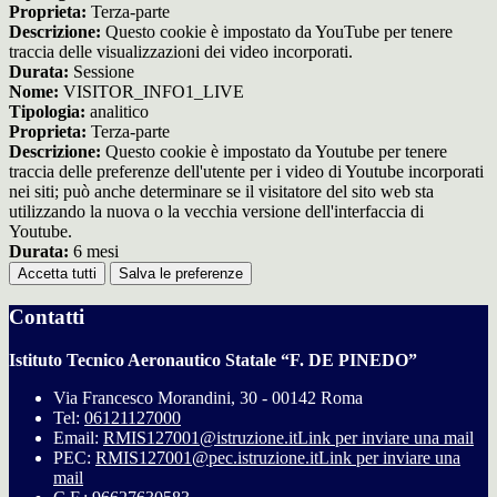
Proprieta:
Terza-parte
Descrizione:
Questo cookie è impostato da YouTube per tenere
traccia delle visualizzazioni dei video incorporati.
Durata:
Sessione
Nome:
VISITOR_INFO1_LIVE
Tipologia:
analitico
Proprieta:
Terza-parte
Descrizione:
Questo cookie è impostato da Youtube per tenere
traccia delle preferenze dell'utente per i video di Youtube incorporati
nei siti; può anche determinare se il visitatore del sito web sta
utilizzando la nuova o la vecchia versione dell'interfaccia di
Youtube.
Durata:
6 mesi
Accetta tutti
Salva le preferenze
Contatti
Istituto Tecnico Aeronautico Statale “F. DE PINEDO”
Via Francesco Morandini, 30 - 00142 Roma
Tel:
06121127000
Email:
RMIS127001@istruzione.it
Link per inviare una mail
PEC:
RMIS127001@pec.istruzione.it
Link per inviare una
mail