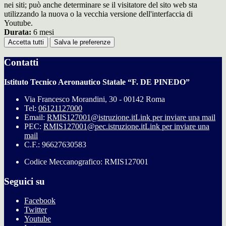
nei siti; può anche determinare se il visitatore del sito web sta
utilizzando la nuova o la vecchia versione dell'interfaccia di
Youtube.
Durata:
6 mesi
Accetta tutti
Salva le preferenze
Contatti
Istituto Tecnico Aeronautico Statale “F. DE PINEDO”
Via Francesco Morandini, 30 - 00142 Roma
Tel:
06121127000
Email:
RMIS127001@istruzione.it
Link per inviare una mail
PEC:
RMIS127001@pec.istruzione.it
Link per inviare una
mail
C.F.: 96627630583
Codice Meccanografico: RMIS127001
Seguici su
Facebook
Twitter
Youtube