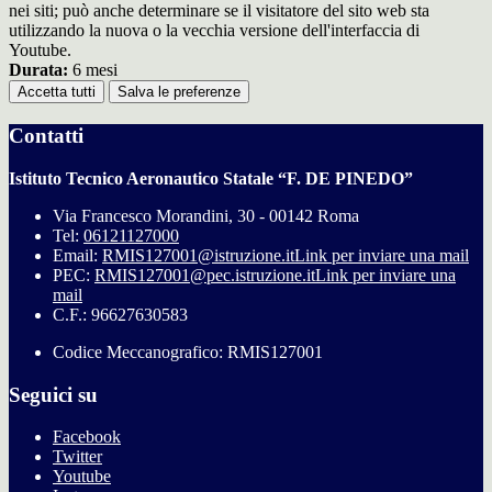
nei siti; può anche determinare se il visitatore del sito web sta
utilizzando la nuova o la vecchia versione dell'interfaccia di
Youtube.
Durata:
6 mesi
Accetta tutti
Salva le preferenze
Contatti
Istituto Tecnico Aeronautico Statale “F. DE PINEDO”
Via Francesco Morandini, 30 - 00142 Roma
Tel:
06121127000
Email:
RMIS127001@istruzione.it
Link per inviare una mail
PEC:
RMIS127001@pec.istruzione.it
Link per inviare una
mail
C.F.: 96627630583
Codice Meccanografico: RMIS127001
Seguici su
Facebook
Twitter
Youtube