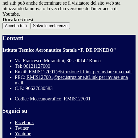
nei siti; può anche determinare se il visitatore del sito web sta
utilizzando la nuova o la vecchia versione dell'interfaccia di
Youtube.
Durata:
6 mesi
Accetta tutti
Salva le preferenze
Contatti
Istituto Tecnico Aeronautico Statale “F. DE PINEDO”
Via Francesco Morandini, 30 - 00142 Roma
Tel:
06121127000
Email:
RMIS127001@istruzione.it
Link per inviare una mail
PEC:
RMIS127001@pec.istruzione.it
Link per inviare una
mail
C.F.: 96627630583
Codice Meccanografico: RMIS127001
Seguici su
Facebook
Twitter
Youtube