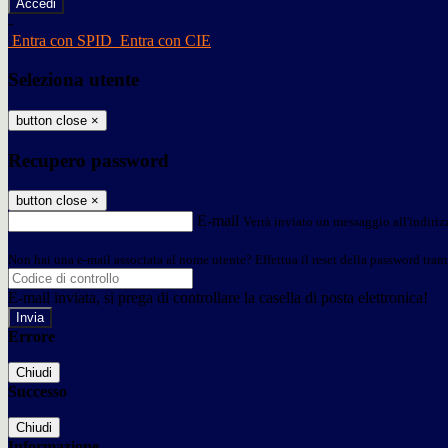
-
Entra con SPID
Entra con CIE
Seleziona utente
button close
×
Recupero password
button close
×
E-mail
Verrà inviato un messaggio all'indirizz
Non hai una e-mail associata al nome utente? Effettua il reset della password tram
E-mail inviata, si prega di controllare la casella di posta elettronica!
Errore
Chiudi
Successo
Chiudi
Informazione