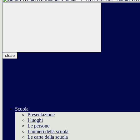
close
Scuola
Presentazione
I luoghi
Le persone
I numeri della scuola
Le carte della scuola