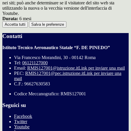
nei siti; può anche determinare se il visitatore del sito web sta
utilizzando la nuova o la vecchia versione dell'interfaccia di
Youtube.
Durata:
6 mesi
Accetta tutti
Salva le preferenze
Contatti
Istituto Tecnico Aeronautico Statale “F. DE PINEDO”
Via Francesco Morandini, 30 - 00142 Roma
Tel:
06121127000
Email:
RMIS127001@istruzione.it
Link per inviare una mail
PEC:
RMIS127001@pec.istruzione.it
Link per inviare una
mail
C.F.: 96627630583
Codice Meccanografico: RMIS127001
Seguici su
Facebook
Twitter
Youtube