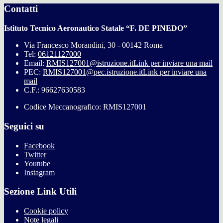
Contatti
Istituto Tecnico Aeronautico Statale “F. DE PINEDO”
Via Francesco Morandini, 30 - 00142 Roma
Tel:
06121127000
Email:
RMIS127001@istruzione.it
Link per inviare una mail
PEC:
RMIS127001@pec.istruzione.it
Link per inviare una
mail
C.F.: 96627630583
Codice Meccanografico: RMIS127001
Seguici su
Facebook
Twitter
Youtube
Instagram
Sezione Link Utili
Cookie policy
Note legali