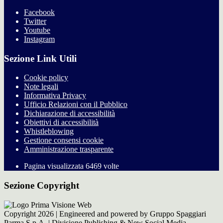
Facebook
Twitter
Youtube
Instagram
Sezione Link Utili
Cookie policy
Note legali
Informativa Privacy
Ufficio Relazioni con il Pubblico
Dichiarazione di accessibilità
Obiettivi di accessibilità
Whistleblowing
Gestione consensi cookie
Amministrazione trasparente
Pagina visualizzata
6469
volte
Sezione Copyright
Copyright 2026 | Engineered and powered by Gruppo Spaggiari
Parma S.p.A. | Divisione Publishing & New Social Media