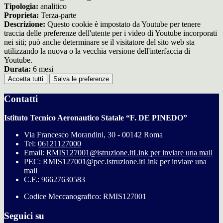
Tipologia:
analitico
Proprieta:
Terza-parte
Descrizione:
Questo cookie è impostato da Youtube per tenere
traccia delle preferenze dell'utente per i video di Youtube incorporati
nei siti; può anche determinare se il visitatore del sito web sta
utilizzando la nuova o la vecchia versione dell'interfaccia di
Youtube.
Durata:
6 mesi
Accetta tutti
Salva le preferenze
Contatti
Istituto Tecnico Aeronautico Statale “F. DE PINEDO”
Via Francesco Morandini, 30 - 00142 Roma
Tel:
06121127000
Email:
RMIS127001@istruzione.it
Link per inviare una mail
PEC:
RMIS127001@pec.istruzione.it
Link per inviare una
mail
C.F.: 96627630583
Codice Meccanografico: RMIS127001
Seguici su