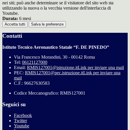
nei siti; può anche determinare se il visitatore del sito web sta
utilizzando la nuova o la vecchia versione dell'interfaccia di
Youtube.
Durata:
6 mesi
Accetta tutti
Salva le preferenze
Contatti
Istituto Tecnico Aeronautico Statale “F. DE PINEDO”
Via Francesco Morandini, 30 - 00142 Roma
Tel:
06121127000
Email:
RMIS127001@istruzione.it
Link per inviare una mail
PEC:
RMIS127001@pec.istruzione.it
Link per inviare una
mail
C.F.: 96627630583
Codice Meccanografico: RMIS127001
Seguici su
Facebook
Twitter
Youtube