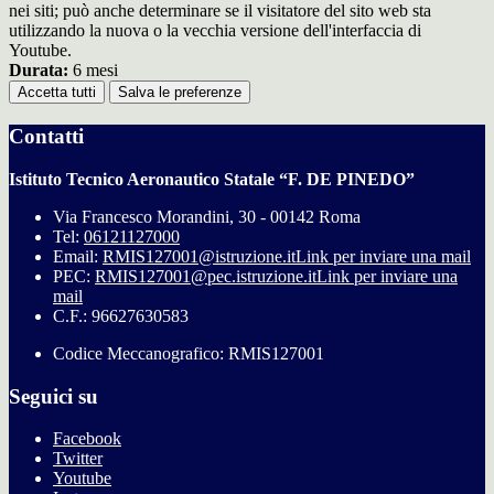
nei siti; può anche determinare se il visitatore del sito web sta
utilizzando la nuova o la vecchia versione dell'interfaccia di
Youtube.
Durata:
6 mesi
Accetta tutti
Salva le preferenze
Contatti
Istituto Tecnico Aeronautico Statale “F. DE PINEDO”
Via Francesco Morandini, 30 - 00142 Roma
Tel:
06121127000
Email:
RMIS127001@istruzione.it
Link per inviare una mail
PEC:
RMIS127001@pec.istruzione.it
Link per inviare una
mail
C.F.: 96627630583
Codice Meccanografico: RMIS127001
Seguici su
Facebook
Twitter
Youtube